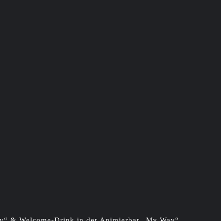
City“ & Welcome-Drink in der Animierbar „My Way“