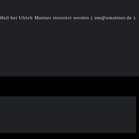
Mail bei Ulrich Mattner storniert werden ( um@umattner.de ).