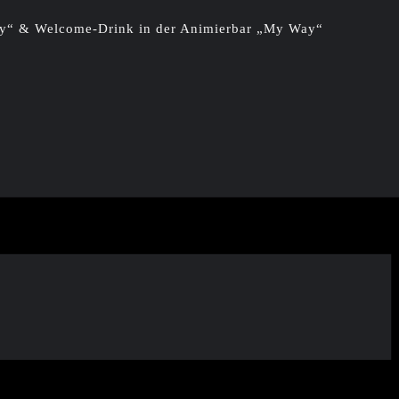
City“ & Welcome-Drink in der Animierbar „My Way“