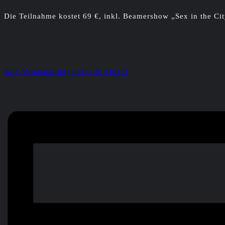
Die Teilnahme kostet 69 €, inkl. Beamershow „Sex in the 
Alle Veranstaltungsinfos & Ablauf