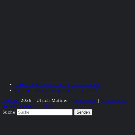
«
Red Light Tour, Freitag, 5. Dezember
1x1_der_Handyfotografie_9_12_2025
»
next PR
2026 - Ulrich Mattner -
Impressum
|
Datenschutz
An den Anfang scrollen
Suche
Senden