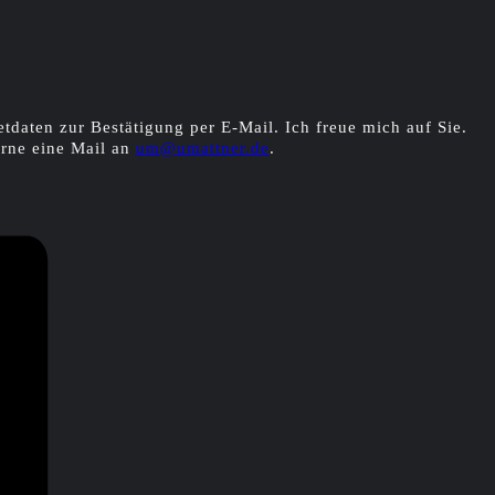
etdaten zur Bestätigung per E-Mail. Ich freue mich auf Sie.
rne eine Mail an
um@umattner.de
.