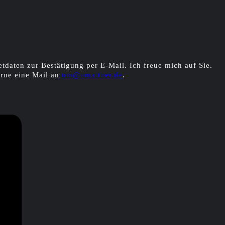
etdaten zur Bestätigung per E-Mail. Ich freue mich auf Sie.
rne eine Mail an
um@umattner.de
.