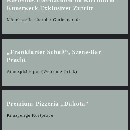
Kostenlos übernachten im Kirchturm-
Kunstwerk
Exklusiver Zutritt
Mönchszelle über der Gutleutstraße
„Frankfurter Schuß“, Szene-Bar
Pracht
Atmosphäre pur (Welcome Drink)
Premium-Pizzeria „Dakota“
Knusperige Kostprobe