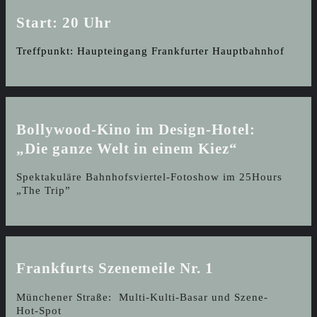
Start: 20 Uhr
Treffpunkt: Haupteingang Frankfurter Hauptbahnhof
Bollywood-Kino im Design-Hotel:
„Die ganze Welt in einem Kiez“
Spektakuläre Bahnhofsviertel-Fotoshow im 25Hours
„The Trip”
Frankfurts Szenemeile Nr. 1
Münchener Straße: Multi-Kulti-Basar und Szene-
Hot-Spot